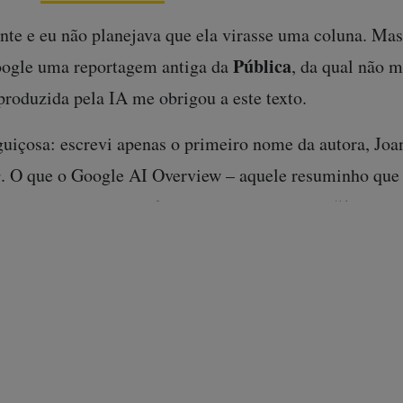
nte e eu não planejava que ela virasse uma coluna. Mas
Pública
oogle uma reportagem antiga da
, da qual não 
 produzida pela IA me obrigou a este texto.
guiçosa: escrevi apenas o primeiro nome da autora, Joa
 O que o Google AI Overview – aquele resuminho que
roduziu em resposta foi um choque pra mim: “A busca p
Agência Pública
ue foi editora-chefe da
, uma ONG de 
 fins lucrativos. Joana de Assis foi uma figura central 
tos anos”.
Assis? Perguntei a mim mesma. Será que eu tinha esq
Pública
ante na história da
?