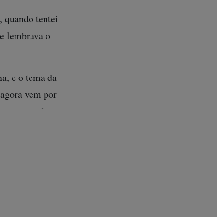
, quando tentei
me lembrava o
na, e o tema da
 agora vem por
ode se referir a
jornalismo
em sua equipe
uecido de uma