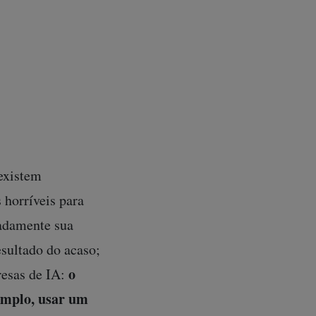
as decisões por
 – e seus
.
É um enorme
ivro
Império da IA,
a Global de
 existem
 horríveis para
adamente sua
sultado do acaso;
o
resas de IA:
xemplo, usar um