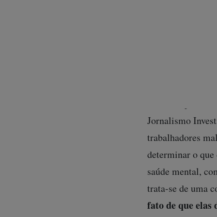
sobre algoritmos
trás dos algorit
produtos afetam 
desequilíbrio de 
Outro exemplo exp
sobre a Open IA.
Jornalismo Invest
trabalhadores mal
determinar o que
saúde mental, com
trata-se de uma 
fato de que elas