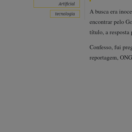
Artificial
A busca era inoce
tecnologia
encontrar pelo G
título, a resposta
Confesso, fui pre
reportagem, ONG.
cima da busca – p
Joana de Assis, q
investigativo sem
editorial por mui
Quem é Joana de 
pessoa tão import