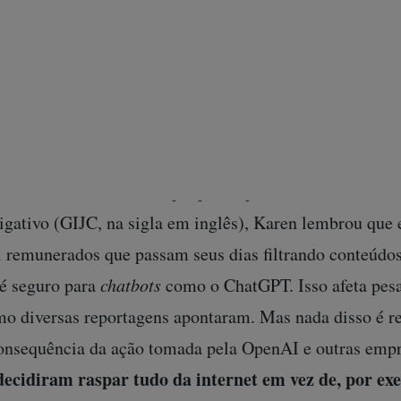
e pouquíssimo investigando as pessoas que tomam 
 –
mos. Estas são as empresas mais poderosas da história
todos os aspectos de nossas vidas e das democracias
poder.
osto pela jornalista Karen Hao, autora do aclamado l
 Durante um debate em que participamos na Conferênci
igativo (GIJC, na sigla em inglês), Karen lembrou que
 remunerados que passam seus dias filtrando conteúdos
 é seguro para
chatbots
como o ChatGPT. Isso afeta pes
o diversas reportagens apontaram. Mas nada disso é re
consequência da ação tomada pela OpenAI e outras emp
 decidiram raspar tudo da internet em vez de, por e