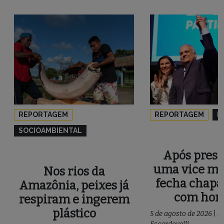
REPORTAGEM
REPORTAGEM
P
SOCIOAMBIENTAL
Após press
uma vice mu
Nos rios da
fecha chapa
Amazônia, peixes já
com ho
respiram e ingerem
plástico
5 de agosto de 2026
|
P