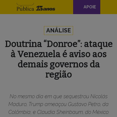
Navegação
APOIE
principal
Skip to content
ANÁLISE
Doutrina “Donroe”: ataque
à Venezuela é aviso aos
demais governos da
região
No mesmo dia em que sequestrou Nicolás
Maduro, Trump ameaçou Gustavo Petro, da
Colômbia, e Claudia Sheinbaum, do México