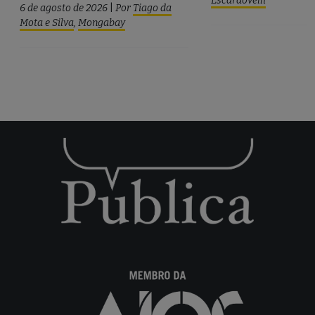
Escardovelli
6 de agosto de 2026
|
Por
Tiago da
Mota e Silva
,
Mongabay