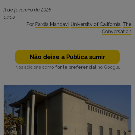
3 de fevereiro de 2026
04:00
Por
Pardis Mahdavi
,
University of California
,
The
Conversation
Não deixe a Publica sumir
Nos adicione como
fonte preferencial
no Google.