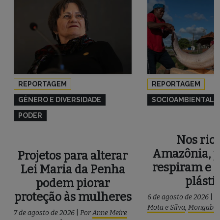
REPORTAGEM
REPORTAGEM
GÊNERO E DIVERSIDADE
SOCIOAMBIENTAL
PODER
Nos rios
Amazônia, p
Projetos para alterar
respiram e 
Lei Maria da Penha
plásti
podem piorar
proteção às mulheres
6 de agosto de 2026
|
P
Mota e Silva
,
Mongaba
7 de agosto de 2026
|
Por
Anne Meire