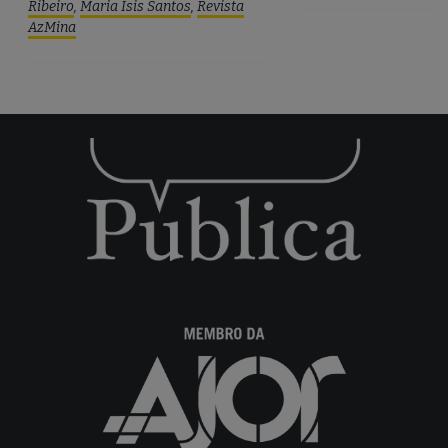
Ribeiro
,
Maria Ísis Santos
,
Revista
AzMina