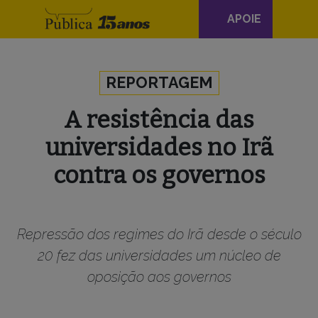
Navegação
APOIE
principal
Skip to content
REPORTAGEM
A resistência das
universidades no Irã
contra os governos
Repressão dos regimes do Irã desde o século
20 fez das universidades um núcleo de
oposição aos governos