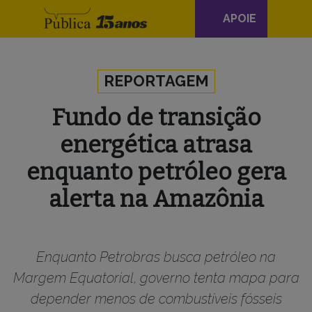
Navegação
APOIE
principal
Skip to content
REPORTAGEM
Fundo de transição
energética atrasa
enquanto petróleo gera
alerta na Amazônia
Enquanto Petrobras busca petróleo na
Margem Equatorial, governo tenta mapa para
depender menos de combustíveis fósseis