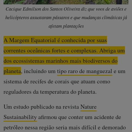
Cacique Edmilson dos Santos Oliveira diz que voos de aviões e
helicópteros assustaram pássaros e que mudanças climáticas já
afetam plantações
A Margem Equatorial é conhecida por suas
correntes oceânicas fortes e complexas. Abriga um
dos ecossistemas marinhos mais biodiversos do
planeta
, incluindo um
tipo raro de manguezal
e um
sistema de recifes de corais que atuam como
reguladores da temperatura do planeta.
Um estudo publicado na revista
Nature
Sustainability
afirmou que conter um acidente de
petróleo nessa região seria mais difícil e demorado