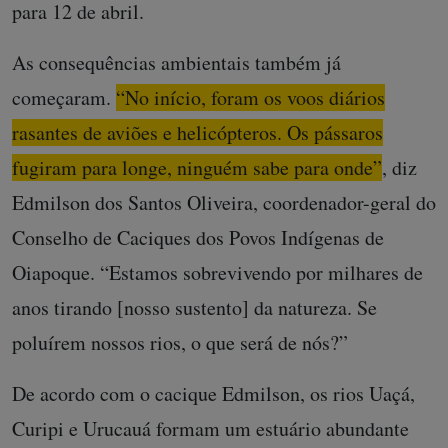
para 12 de abril.
As consequências ambientais também já
começaram.
“No início, foram os voos diários
rasantes de aviões e helicópteros. Os pássaros
fugiram para longe, ninguém sabe para onde”
, diz
Edmilson dos Santos Oliveira, coordenador-geral do
Conselho de Caciques dos Povos Indígenas de
Oiapoque. “Estamos sobrevivendo por milhares de
anos tirando [nosso sustento] da natureza. Se
poluírem nossos rios, o que será de nós?”
De acordo com o cacique Edmilson, os rios Uaçá,
Curipi e Urucauá formam um estuário abundante