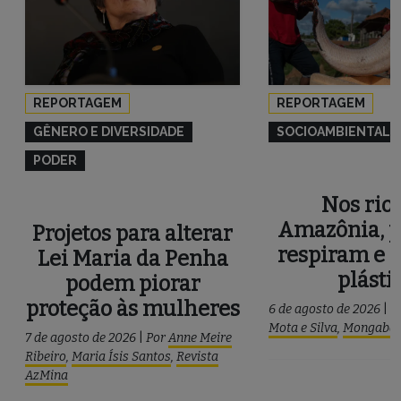
REPORTAGEM
REPORTAGEM
GÊNERO E DIVERSIDADE
SOCIOAMBIENTAL
PODER
Nos rios
Amazônia, p
Projetos para alterar
respiram e 
Lei Maria da Penha
plásti
podem piorar
proteção às mulheres
6 de agosto de 2026
|
P
Mota e Silva
,
Mongaba
7 de agosto de 2026
|
Por
Anne Meire
Ribeiro
,
Maria Ísis Santos
,
Revista
AzMina