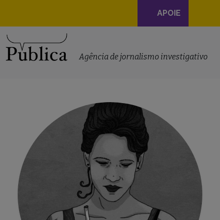
Navegação
APOIE
principal
Skip to content
Agência de jornalismo investigativo