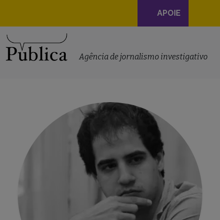
Navegação
APOIE
principal
Skip to content
Agência de jornalismo investigativo