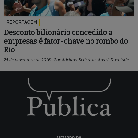
REPORTAGEM
Desconto bilionário concedido a
empresas é fator-chave no rombo do
Rio
24 de novembro de 2016
|
Por
Adriano Belisário
,
André Duchiade