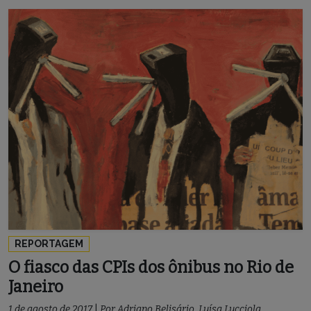
REPORTAGEM
O fiasco das CPIs dos ônibus no Rio de
Janeiro
1 de agosto de 2017
|
Por
Adriano Belisário
,
Luísa Lucciola