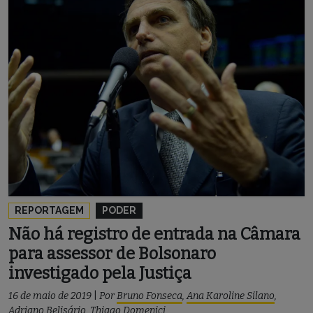
REPORTAGEM
PODER
Não há registro de entrada na Câmara
para assessor de Bolsonaro
investigado pela Justiça
16 de maio de 2019
|
Por
Bruno Fonseca
,
Ana Karoline Silano
,
Adriano Belisário
,
Thiago Domenici