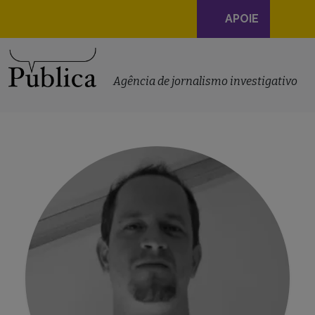
Navegação
APOIE
principal
Skip to content
Agência de jornalismo investigativo