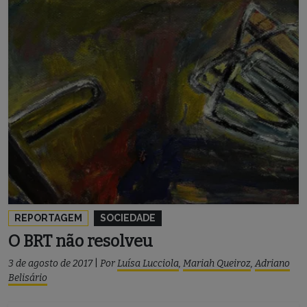
REPORTAGEM
SOCIEDADE
O BRT não resolveu
3 de agosto de 2017
|
Por
Luísa Lucciola
,
Mariah Queiroz
,
Adriano
Belisário