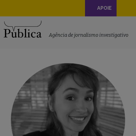
Navegação
APOIE
principal
Skip to content
Agência de jornalismo investigativo