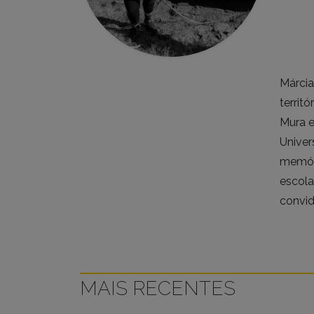
Márcia
territ
Mura e
Univer
memóri
escola
convid
MAIS RECENTES