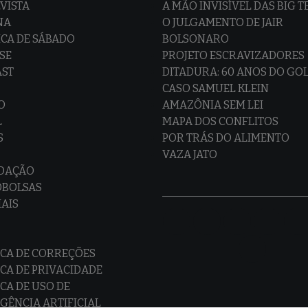
VISTA
A MÃO INVISÍVEL DAS BIG 
NA
O JULGAMENTO DE JAIR
CA DE SÁBADO
BOLSONARO
SE
PROJETO ESCRAVIZADORES
AST
DITADURA: 60 ANOS DO GO
CASO SAMUEL KLEIN
O
AMAZÔNIA SEM LEI
L
MAPA DOS CONFLITOS
S
POR TRÁS DO ALIMENTO
VAZA JATO
EDAÇÃO
OBOLSAS
IAIS
ICA DE CORREÇÕES
ICA DE PRIVACIDADE
ICA DE USO DE
IGÊNCIA ARTIFICIAL