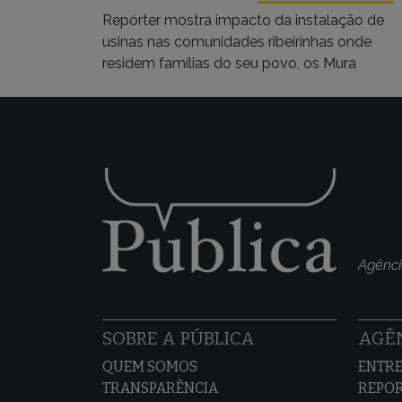
Repórter mostra impacto da instalação de
usinas nas comunidades ribeirinhas onde
residem famílias do seu povo, os Mura
Agênci
SOBRE A PÚBLICA
AGÊN
QUEM SOMOS
ENTRE
TRANSPARÊNCIA
REPO