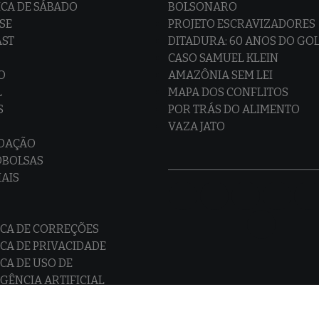
CA DE SÁBADO
BOLSONARO
SE
PROJETO ESCRAVIZADORES
AST
DITADURA: 60 ANOS DO GO
CASO SAMUEL KLEIN
O
AMAZÔNIA SEM LEI
L
MAPA DOS CONFLITOS
S
POR TRÁS DO ALIMENTO
VAZA JATO
EDAÇÃO
OBOLSAS
IAIS
ICA DE CORREÇÕES
ICA DE PRIVACIDADE
ICA DE USO DE
IGÊNCIA ARTIFICIAL