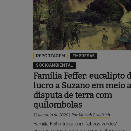
REPORTAGEM
EMPRESAS
SOCIOAMBIENTAL
Família Feffer: eucalipto 
lucro a Suzano em meio 
disputa de terra com
quilombolas
12 de maio de 2026
|
Por
Mariah Friedrich
Família Feffer lucra com “ativos verdes”
enquanto devolução de terras quilombolas