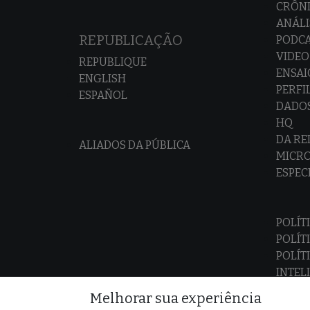
CRÔNI
ANÁLI
REPUBLICAÇÃO
PODC
VIDEO
REPUBLIQUE
ENSAI
ENGLISH
PERFI
ESPAÑOL
DADO
HQ
DA R
ALIADOS DA PÚBLICA
MICR
ESPEC
POLÍT
POLÍT
POLÍT
INTEL
Melhorar sua experiência