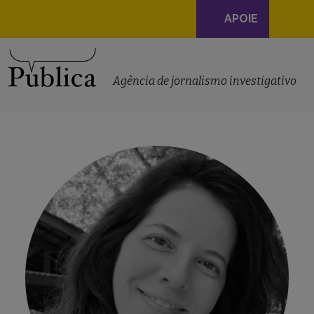
Navegação
APOIE
principal
Skip to content
Agência de jornalismo investigativo