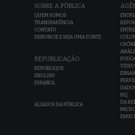
SOBRE A PÚBLICA
AGÊN
QUEM SOMOS
ENTRE
TRANSPARÊNCIA
REPO
CONTATO
ENTRE
DENUNCIE E SEJA UMA FONTE
COLU
CRÔNI
ANÁLI
REPUBLICAÇÃO
PODC
VIDEO
REPUBLIQUE
ENSAI
ENGLISH
PERFI
ESPAÑOL
DADO
HQ
DA R
ALIADOS DA PÚBLICA
MICR
ESPEC