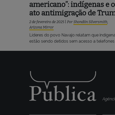
americano”: indígenas e o
ato antimigração de Tru
2 de fevereiro de 2025
|
Por
Shondiin Silversmith
,
Arizona Mirror
Líderes do povo Navajo relatam que indígen
estão sendo detidos sem acesso a telefones
Agênci