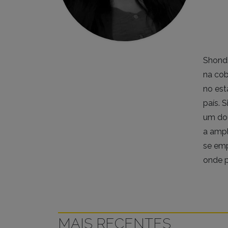
Shondi
na cob
no est
país. 
um dou
a ampl
se emp
onde 
MAIS RECENTES