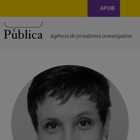
Navegação
APOIE
principal
Skip to content
Agência de jornalismo investigativo