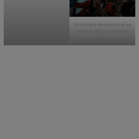
Crianças aguardam a liberação
Reintegração em ocupação de um
da entrada na ocupação na
imóvel do INSS na rua Martins
avenida Ipiranga
Fontes