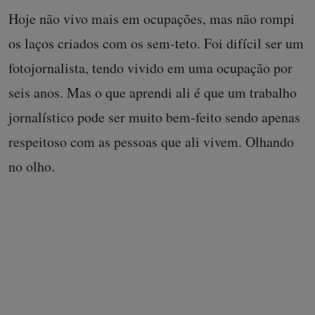
Pense num condomínio. É isso que se tem nas
ocupações. Como são autogeridas, todas as
necessidades do prédio são custeadas pelos
ocupantes. É assim que funciona.
Hoje não vivo mais em ocupações, mas não rompi
os laços criados com os sem-teto. Foi difícil ser um
fotojornalista, tendo vivido em uma ocupação por
seis anos. Mas o que aprendi ali é que um trabalho
jornalístico pode ser muito bem-feito sendo apenas
respeitoso com as pessoas que ali vivem. Olhando
no olho.