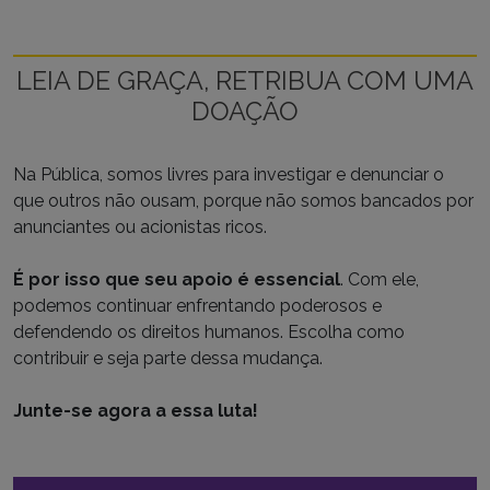
O copyright das imagens publicadas nesta seção é
dos fotógrafos aqui creditados. Os ensaios não
estão disponíveis para republicação. Para entrar em
contato com os autores das imagens envie um e-
mail para
contato@apublica.org
.
LEIA DE GRAÇA, RETRIBUA COM UMA
DOAÇÃO
Na Pública, somos livres para investigar e denunciar o
que outros não ousam, porque não somos bancados por
anunciantes ou acionistas ricos.
É por isso que seu apoio é essencial
. Com ele,
podemos continuar enfrentando poderosos e