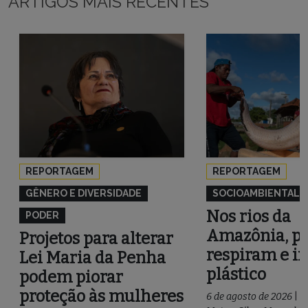
ARTIGOS MAIS RECENTES
REPORTAGEM
REPORTAGEM
GÊNERO E DIVERSIDADE
SOCIOAMBIENTAL
Nos rios da
PODER
Amazônia, pe
Projetos para alterar
respiram e i
Lei Maria da Penha
plástico
podem piorar
proteção às mulheres
6 de agosto de 2026
|
P