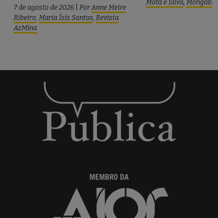
Mota e Silva
,
Mongaba
7 de agosto de 2026
|
Por
Anne Meire
Ribeiro
,
Maria Ísis Santos
,
Revista
AzMina