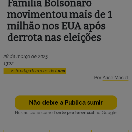
Família Bolsonaro
movimentou mais de 1
milhão nos EUA após
derrota nas eleições
28 de março de 2025
13:22
Este artigo tem mais de
1 ano
Por
Alice Maciel
Não deixe a Publica sumir
Nos adicione como
fonte preferencial
no Google.