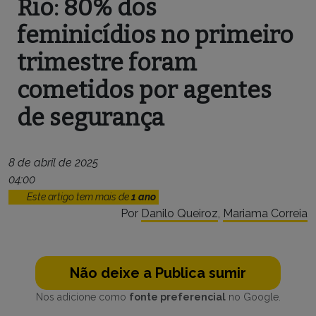
Rio: 80% dos
feminicídios no primeiro
trimestre foram
cometidos por agentes
de segurança
8 de abril de 2025
04:00
Este artigo tem mais de
1 ano
Por
Danilo Queiroz
,
Mariama Correia
Não deixe a Publica sumir
Nos adicione como
fonte preferencial
no Google.