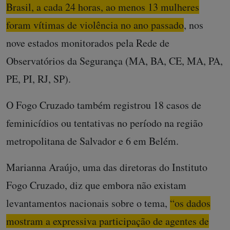
Brasil, a cada 24 horas, ao menos 13 mulheres
foram vítimas de violência no ano passado
, nos
nove estados monitorados pela Rede de
Observatórios da Segurança (MA, BA, CE, MA, PA,
PE, PI, RJ, SP).
O Fogo Cruzado também registrou 18 casos de
feminicídios ou tentativas no período na região
metropolitana de Salvador e 6 em Belém.
Marianna Araújo, uma das diretoras do Instituto
Fogo Cruzado, diz que embora não existam
levantamentos nacionais sobre o tema,
“os dados
mostram a expressiva participação de agentes de