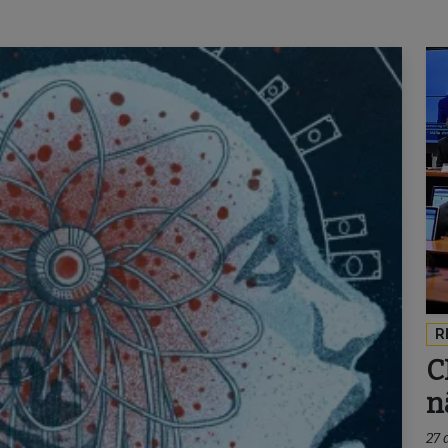
R
C
n
27 