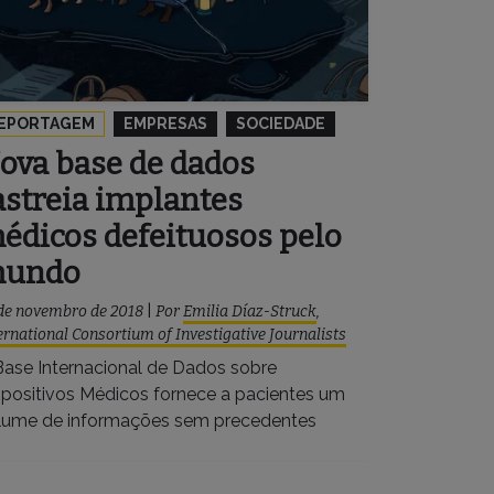
EPORTAGEM
EMPRESAS
SOCIEDADE
ova base de dados
astreia implantes
édicos defeituosos pelo
undo
de novembro de 2018
|
Por
Emilia Díaz-Struck
,
ernational Consortium of Investigative Journalists
Base Internacional de Dados sobre
spositivos Médicos fornece a pacientes um
lume de informações sem precedentes