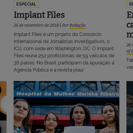
ESPECIAL
R
Implant Files
E
c
26 de novembro de 2018
|
Por
Redação
m
Implant Files é um projeto do Consórcio
Internacional de Jornalistas Investigativos, o
26 
ICIJ, com sede em Washington, DC. O Implant
of 
Files reúne 252 profissionais de 59 veículos de
Fa
36 países. No Brasil, participam da apuração a
ve
Agência Pública e a revista piauí