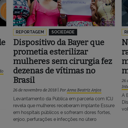
REPORTAGEM
SOCIEDADE
R
de
Dispositivo da Bayer que
N
prometia esterilizar
r
mulheres sem cirurgia fez
m
dezenas de vítimas no
m
do
Brasil
26 
Int
26 de novembro de 2018
|
Por
Anna Beatriz Anjos
A 
Levantamento da Pública em parceria com ICIJ
Di
revela que mulheres receberam implante Essure
vo
em hospitais públicos e sofreram dores fortes,
enjoo, perfurações e infecções no útero