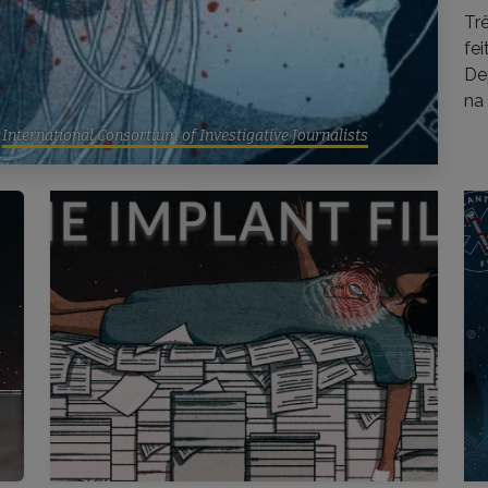
Tr
fe
De
na
e
International Consortium of Investigative Journalists