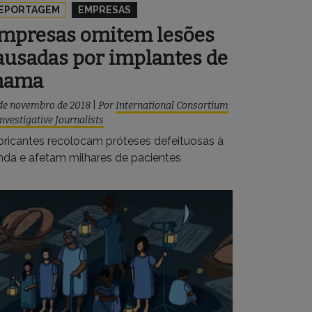
EPORTAGEM
EMPRESAS
mpresas omitem lesões
ausadas por implantes de
ama
de novembro de 2018
|
Por
International Consortium
Investigative Journalists
bricantes recolocam próteses defeituosas à
nda e afetam milhares de pacientes