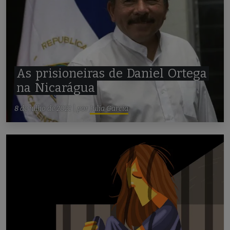
As
prisioneiras
de
Daniel
Ortega
na
Nicarágua
8 de julho de 2021
|
por
Julia Garcia