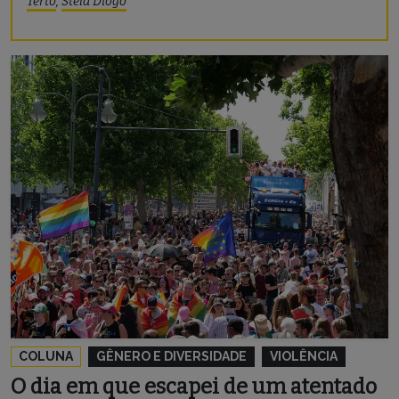
Terto
,
Stela Diogo
COLUNA
GÊNERO E DIVERSIDADE
VIOLÊNCIA
O dia em que escapei de um atentado