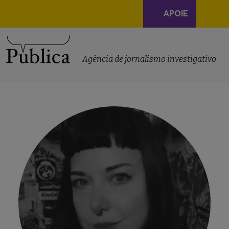
Navegação
APOIE
principal
Skip to content
Agência de jornalismo investigativo