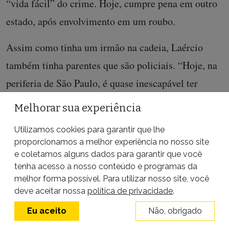
“vida fácil” do crime. Hoje, cumpre pena em outro
estado, após envolvimento em um roubo.
Assim como tinha um irmão na cadeia, Laércio
também tinha parentes que são policiais. “Hoje, na
periferia de São Paulo, é quase inescapável ter
alguma relação com alguém que passou pelo
Melhorar sua experiência
sistema carcerário”, diz o sociólogo Rafael Godoi,
Utilizamos cookies para garantir que lhe
pesquisador da Universidade de São Paulo que se
proporcionamos a melhor experiência no nosso site
dedica, nos últimos anos, a acompanhar a
e coletamos alguns dados para garantir que você
tenha acesso a nosso conteúdo e programas da
problemática vivida pelas famílias de detentos. “O
melhor forma possível. Para utilizar nosso site, você
parente, muitas vezes, acaba sendo punido sem
deve aceitar nossa
política de privacidade
.
nunca ter cometido nenhum delito. Ele é quase
Eu aceito
Não, obrigado
sempre maltratado, como se tivesse alguma