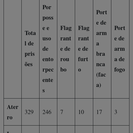
Por
Port
poss
e de
e e
Flag
Flag
Port
Tota
arm
uso
rant
rant
e de
l de
a
de
e de
e de
arm
pris
bra
ento
rou
furt
a de
ões
nca
rpec
bo
o
fogo
(fac
ente
a)
s
Ater
329
246
7
10
17
3
ro