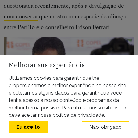
questionada recentemente, após a
divulgação de
uma conversa
que mostra uma espécie de aliança
entre Perillo e o conselheiro Edson Ferrari.
Melhorar sua experiência
Utilizamos cookies para garantir que lhe
proporcionamos a melhor experiência no nosso site
e coletamos alguns dados para garantir que você
tenha acesso a nosso conteúdo e programas da
melhor forma possível. Para utilizar nosso site, você
deve aceitar nossa
política de privacidade
.
Eu aceito
Não, obrigado
A irregularidade mais grave cometida pelo governador do
Paraná Beto Richa (PSDB) foi a pedalada na meta fiscal (Foto: