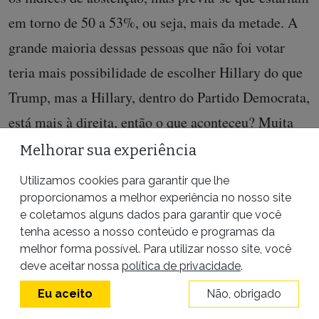
em torno de 50 a 53%, ou seja, mais da metade. A
grande maioria dessas pessoas que não foi votar
teria mais possibilidade de escolher Hillary do que
Trump, mas a Hillary, dentro do Partido Democrata,
está mais à direita, então o que aconteceu? Muita
gente, achando que tanto fazia quem ganhasse, não
Melhorar sua experiência
votou. Por outro lado, e temos que admitir isso, é
Utilizamos cookies para garantir que lhe
um perfil de direita, os Estados Unidos sempre
proporcionamos a melhor experiência no nosso site
e coletamos alguns dados para garantir que você
foram – o colono americano, que não quer o invasor
tenha acesso a nosso conteúdo e programas da
e justifica matar índio, sempre teve isso, não é de se
melhor forma possível. Para utilizar nosso site, você
deve aceitar nossa
política de privacidade
.
espantar. Olha o racismo que existe lá, as leis [de
Eu aceito
Não, obrigado
segregação racial] vão ser abolidas apenas na