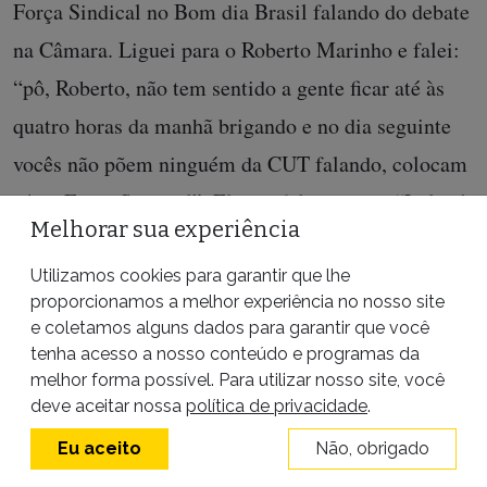
Força Sindical no Bom dia Brasil falando do debate
na Câmara. Liguei para o Roberto Marinho e falei:
“pô, Roberto, não tem sentido a gente ficar até às
quatro horas da manhã brigando e no dia seguinte
vocês não põem ninguém da CUT falando, colocam
só da Força Sindical”. Ele me falou assim: “Lula, é
Melhorar sua experiência
o seguinte, quem que você quer que a gente
entreviste, que vamos entrevistar hoje”. E mandou
Utilizamos cookies para garantir que lhe
proporcionamos a melhor experiência no nosso site
entrevistar uma pessoa e colocou no ar.
e coletamos alguns dados para garantir que você
tenha acesso a nosso conteúdo e programas da
Uma vez, o Chico Anysio me deu uma
melhor forma possível. Para utilizar nosso site, você
esculhambada naquele programa que ele tinha à
deve aceitar nossa
política de privacidade
.
meia-noite de domingo. Liguei para o doutor
Eu aceito
Não, obrigado
Roberto Marinho: “o senhor assistiu ao programa