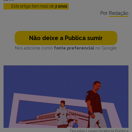
Este artigo tem mais de
3 anos
Por
Redação
Não deixe a Publica sumir
Nos adicione como
fonte preferencial
no Google.
Douglas Lopes/Agência Pública