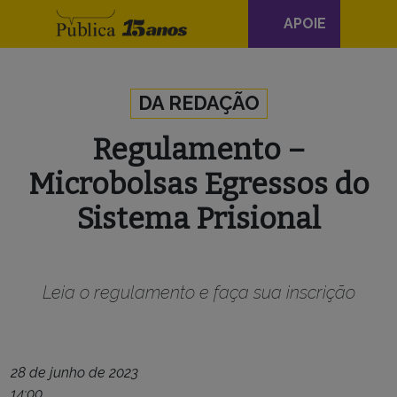
Navegação
APOIE
principal
Skip to content
DA REDAÇÃO
Regulamento –
Microbolsas Egressos do
Sistema Prisional
Leia o regulamento e faça sua inscrição
28 de junho de 2023
14:00