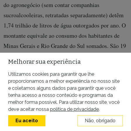
do agronegócio (sem contar companhias
sucroalcooleiras, retratadas separadamente) detêm
1,74 trilhão de litros de água outorgados por ano. O
montante equivale ao consumo dos habitantes de
Minas Gerais e Rio Grande do Sul somados. São 19
empresas, muitas delas situadas nos cerrados
Melhorar sua experiência
baianos e mineiros, mas também em outros cinco
Utilizamos cookies para garantir que lhe
estados, que vão de Roraima ao Rio Grande do Sul.
proporcionamos a melhor experiência no nosso site
e coletamos alguns dados para garantir que você
tenha acesso a nosso conteúdo e programas da
melhor forma possível. Para utilizar nosso site, você
deve aceitar nossa
política de privacidade
.
Eu aceito
Não, obrigado