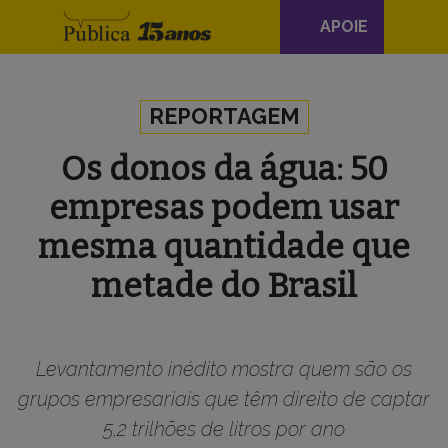
Navegação
APOIE
principal
Skip to content
REPORTAGEM
Os donos da água: 50
empresas podem usar
mesma quantidade que
metade do Brasil
Levantamento inédito mostra quem são os
grupos empresariais que têm direito de captar
5,2 trilhões de litros por ano