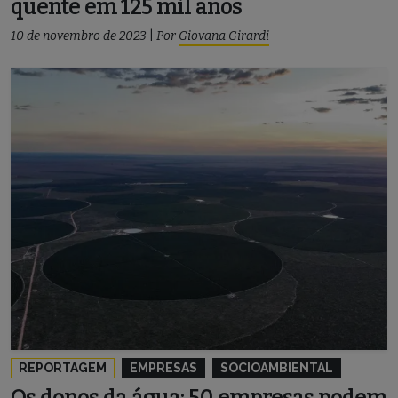
quente em 125 mil anos
10 de novembro de 2023
|
Por
Giovana Girardi
REPORTAGEM
EMPRESAS
SOCIOAMBIENTAL
Os donos da água: 50 empresas podem