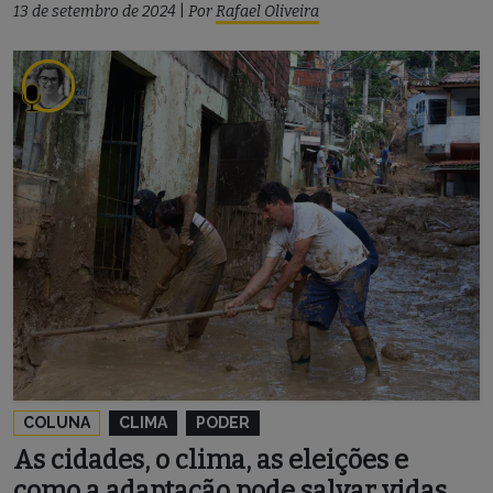
13 de setembro de 2024
|
Por
Rafael Oliveira
COLUNA
CLIMA
PODER
As cidades, o clima, as eleições e
como a adaptação pode salvar vidas