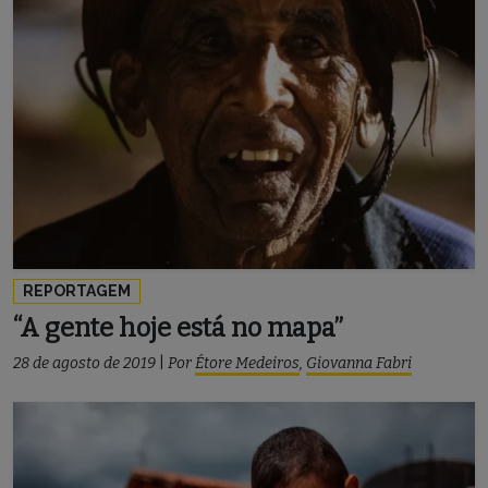
REPORTAGEM
“A gente hoje está no mapa”
28 de agosto de 2019
|
Por
Étore Medeiros
,
Giovanna Fabri