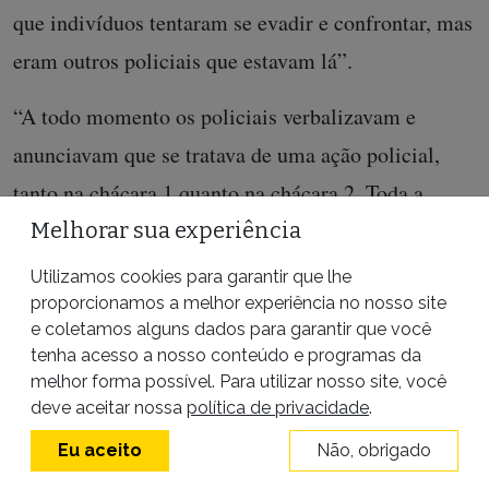
que indivíduos tentaram se evadir e confrontar, mas
eram outros policiais que estavam lá”.
“A todo momento os policiais verbalizavam e
anunciavam que se tratava de uma ação policial,
tanto na chácara 1 quanto na chácara 2. Toda a
equipe da PRF e do Bope estavam com vestes
Melhorar sua experiência
ostensivas e fardados”, disse outro policial.
Utilizamos cookies para garantir que lhe
proporcionamos a melhor experiência no nosso site
Os policiais reforçaram a afirmação de que a
e coletamos alguns dados para garantir que você
tenha acesso a nosso conteúdo e programas da
quadrilha era perigosa e estava prestes a lançar
melhor forma possível. Para utilizar nosso site, você
ações criminosas no sul de Minas.
deve aceitar nossa
política de privacidade
.
Eu aceito
Não, obrigado
‘Foi evitado um mal bem maior’, disse