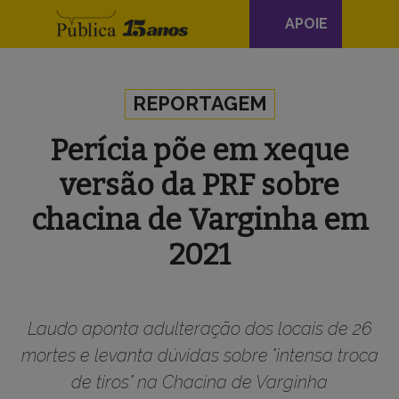
Navegação
APOIE
principal
Skip to content
REPORTAGEM
Perícia põe em xeque
versão da PRF sobre
chacina de Varginha em
2021
Laudo aponta adulteração dos locais de 26
mortes e levanta dúvidas sobre "intensa troca
de tiros" na Chacina de Varginha