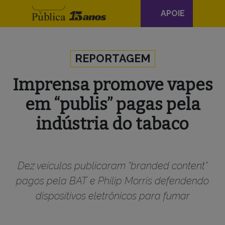
Navegação
APOIE
principal
Skip to content
REPORTAGEM
Imprensa promove vapes
em “publis” pagas pela
indústria do tabaco
Dez veículos publicaram “branded content”
pagos pela BAT e Philip Morris defendendo
dispositivos eletrônicos para fumar