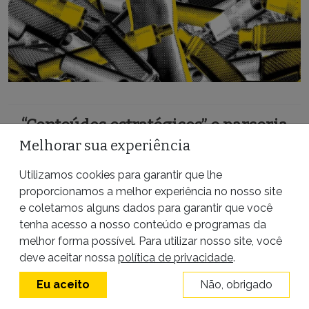
“Conteúdos estratégicos” e parceria
com FSB
Melhorar sua experiência
Utilizamos cookies para garantir que lhe
Em abril do ano passado, a Bússola/Exame
proporcionamos a melhor experiência no nosso site
e coletamos alguns dados para garantir que você
promoveu uma
live
com o título “Cigarros
tenha acesso a nosso conteúdo e programas da
eletrônicos: por que regulamentar?”, em que não há
melhor forma possível. Para utilizar nosso site, você
deve aceitar nossa
política de privacidade
.
nenhuma indicação de que o conteúdo tenha sido
pago. Favoráveis à permissão dos dispositivos,
Eu aceito
Não, obrigado