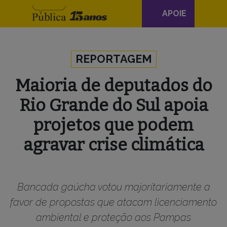
Navegação
APOIE
principal
Skip to content
REPORTAGEM
Maioria de deputados do
Rio Grande do Sul apoia
projetos que podem
agravar crise climática
Bancada gaúcha votou majoritariamente a
favor de propostas que atacam licenciamento
ambiental e proteção aos Pampas