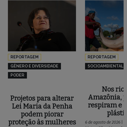
REPORTAGEM
REPORTAGEM
GÊNERO E DIVERSIDADE
SOCIOAMBIENTAL
PODER
Nos rios
Amazônia, p
Projetos para alterar
respiram e 
Lei Maria da Penha
plásti
podem piorar
proteção às mulheres
6 de agosto de 2026
|
P