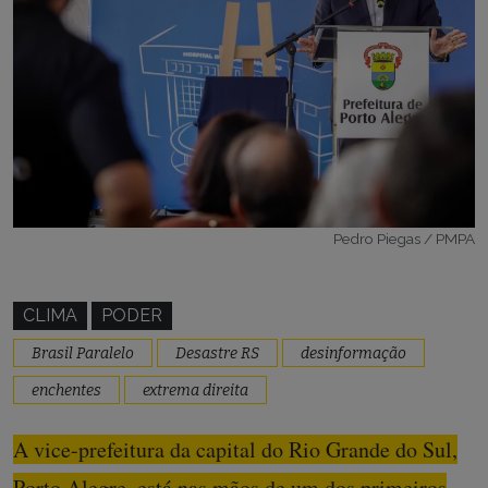
Pedro Piegas / PMPA
CLIMA
PODER
Brasil Paralelo
Desastre RS
desinformação
enchentes
extrema direita
A vice-prefeitura da capital do Rio Grande do Sul,
Porto Alegre, está nas mãos de um dos primeiros