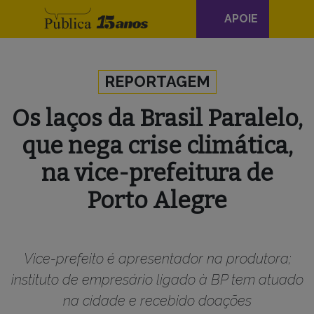
Navegação
APOIE
principal
Skip to content
REPORTAGEM
Os laços da Brasil Paralelo,
que nega crise climática,
na vice-prefeitura de
Porto Alegre
Vice-prefeito é apresentador na produtora;
instituto de empresário ligado à BP tem atuado
na cidade e recebido doações