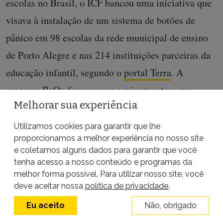
escolas no Brasil, o ICF bancou uma iniciativa que
visava à instalação de um sistema de botões de
pânico em 98 escolas da rede municipal de ensino
de Porto Alegre e nas 214 instituições parceiras da
educação infantil, segundo o
portal Terra
. A
empresa BeOn forneceu os equipamentos, que
Melhorar sua experiência
foram distribuídos pela prefeitura da capital gaúcha.
Utilizamos cookies para garantir que lhe
proporcionamos a melhor experiência no nosso site
O negacionismo climático da Brasil
e coletamos alguns dados para garantir que você
Paralelo
tenha acesso a nosso conteúdo e programas da
melhor forma possível. Para utilizar nosso site, você
deve aceitar nossa
política de privacidade
.
“Eu gostaria de começar jogando a bola para o
Eu aceito
Não, obrigado
professor Felício: o que que é aquecimento global,