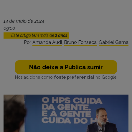
14 de maio de 2024
09:00
Este artigo tem mais de
2 anos
Por
Amanda Audi
,
Bruno Fonseca
,
Gabriel Gama
Não deixe a Publica sumir
Nos adicione como
fonte preferencial
no Google.