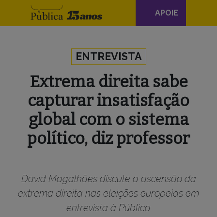
Navegação
APOIE
principal
Skip to content
ENTREVISTA
Extrema direita sabe
capturar insatisfação
global com o sistema
político, diz professor
David Magalhães discute a ascensão da
extrema direita nas eleições europeias em
entrevista à Pública