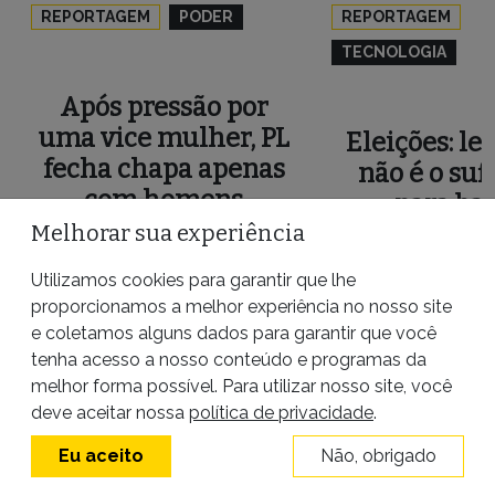
REPORTAGEM
PODER
REPORTAGEM
TECNOLOGIA
Após pressão por
uma vice mulher, PL
Eleições: le
fecha chapa apenas
não é o suf
com homens
para ba
conteúdos d
Melhorar sua experiência
5 de agosto de 2026
|
Por
Maira
Escardovelli
redes soc
Utilizamos cookies para garantir que lhe
5 de agosto de 2026
|
P
proporcionamos a melhor experiência no nosso site
Escardovelli
e coletamos alguns dados para garantir que você
tenha acesso a nosso conteúdo e programas da
melhor forma possível. Para utilizar nosso site, você
deve aceitar nossa
política de privacidade
.
Eu aceito
Não, obrigado