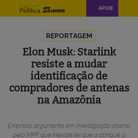
Navegação
APOIE
principal
Skip to content
REPORTAGEM
Elon Musk: Starlink
resiste a mudar
identificação de
compradores de antenas
na Amazônia
Empresa argumenta em investigação aberta
pelo MPF que inexiste lei que a obrigue a