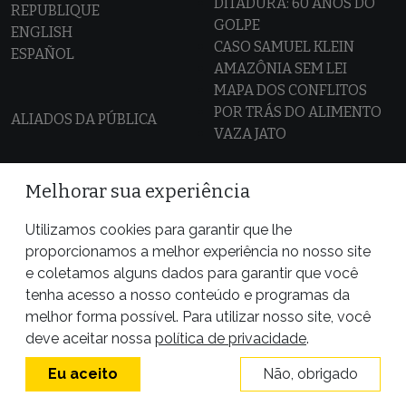
DITADURA: 60 ANOS DO
REPUBLIQUE
GOLPE
ENGLISH
CASO SAMUEL KLEIN
ESPAÑOL
AMAZÔNIA SEM LEI
MAPA DOS CONFLITOS
POR TRÁS DO ALIMENTO
ALIADOS DA PÚBLICA
VAZA JATO
Melhorar sua experiência
Utilizamos cookies para garantir que lhe
proporcionamos a melhor experiência no nosso site
e coletamos alguns dados para garantir que você
tenha acesso a nosso conteúdo e programas da
melhor forma possível. Para utilizar nosso site, você
deve aceitar nossa
política de privacidade
.
Eu aceito
Não, obrigado