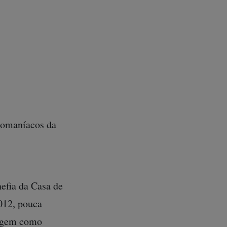
nizada dos
cia com o
re os militares
m o garimpo como
nacionais”, papel
alomaníacos da
hefia da Casa de
012, pouca
sagem como