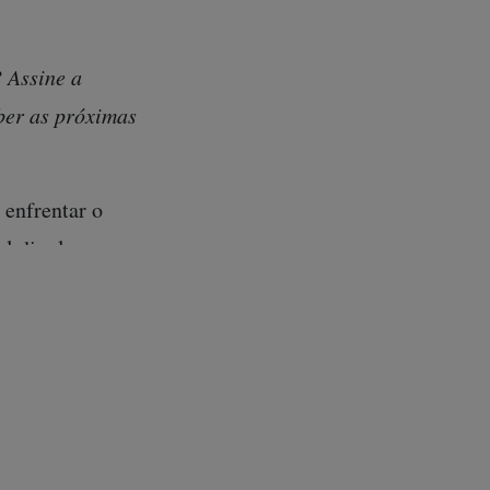
 Assine a
eber as próximas
 enfrentar o
al divulgou na
dos garimpos
amento de “100%
s de saúde no
emestre de 2024