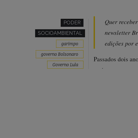
Quer receber
PODER
newsletter Br
SOCIOAMBIENTAL
edições por 
garimpo
governo Bolsonaro
Passados dois ano
Governo Lula
garimpo e o caos 
saúde
semana passada u
Yanomami
consolidados” e 
dos polos-base d
território e a re
em comparação a