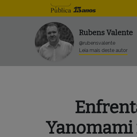
Skip to content
Rubens Valente
@rubensvalente
Leia mais deste autor
Enfrent
Yanomami r