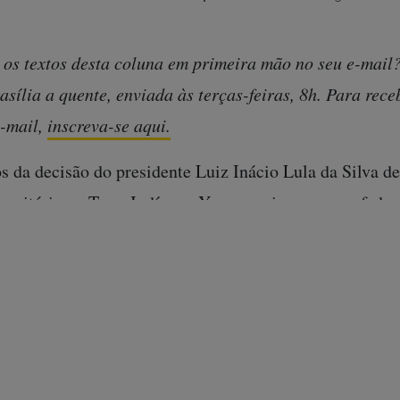
 os textos desta coluna em primeira mão no seu e-mail?
asília a quente, enviada às terças-feiras, 8h. Para rec
e-mail,
inscreva-se aqui.
s da decisão do presidente Luiz Inácio Lula da Silva de
sanitário na Terra Indígena Yanomami, o governo feder
ma série de dados positivos, como “a redução de 91% 
de 95,76% “na abertura de novos garimpos”, o funcion
e saúde”, o aumento de 155% no número de profissionai
dução de 68% “dos óbitos por desnutrição no primeiro s
 2023”.