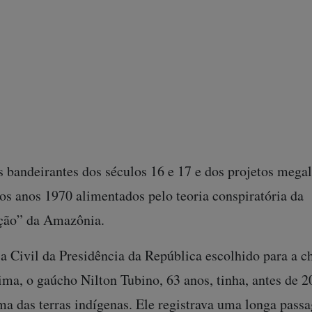
de um civil, capaz de ter uma visão conjunta e orga
ritório.
 ação dessa envergadura não pode mesmo ter tolerân
ntro das terras indígenas, uma simpatia disseminada ent
ta ouvi-los informalmente para entender que eles vee
lonização necessária para a “integração e a soberania 
 bandeirantes dos séculos 16 e 17 e dos projetos meg
nos anos 1970 alimentados pelo teoria conspiratória da
ação” da Amazônia.
a Civil da Presidência da República escolhido para a c
a, o gaúcho Nilton Tubino, 63 anos, tinha, antes de 2
ma das terras indígenas. Ele registrava uma longa pas