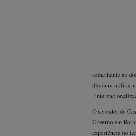
um militar, mas 
problemas no ter
Quem comanda uma
garimpo ilegal de
na Amazônia. Bas
uma espécie de co
semelhante ao dos
ditadura militar 
“internacionaliz
O servidor da Cas
Governo em Roraim
experiência no te