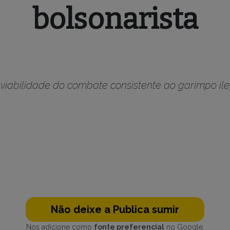
bolsonarista
iabilidade do combate consistente ao garimpo ileg
Não deixe a Publica sumir
Nos adicione como
fonte preferencial
no Google.