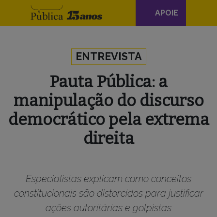
Navegação
APOIE
principal
Skip to content
ENTREVISTA
Pauta Pública: a
manipulação do discurso
democrático pela extrema
direita
Especialistas explicam como conceitos
constitucionais são distorcidos para justificar
ações autoritárias e golpistas