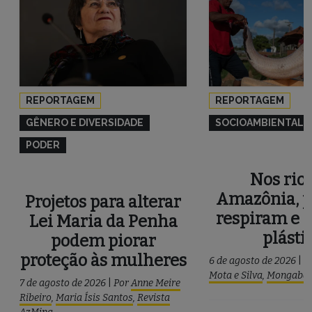
REPORTAGEM
REPORTAGEM
GÊNERO E DIVERSIDADE
SOCIOAMBIENTAL
PODER
Nos rios
Amazônia, p
Projetos para alterar
respiram e 
Lei Maria da Penha
plásti
podem piorar
proteção às mulheres
6 de agosto de 2026
|
P
Mota e Silva
,
Mongaba
7 de agosto de 2026
|
Por
Anne Meire
Ribeiro
,
Maria Ísis Santos
,
Revista