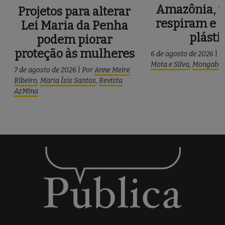
Amazônia, p
Projetos para alterar
respiram e 
Lei Maria da Penha
plásti
podem piorar
proteção às mulheres
6 de agosto de 2026
|
P
Mota e Silva
,
Mongaba
7 de agosto de 2026
|
Por
Anne Meire
Ribeiro
,
Maria Ísis Santos
,
Revista
AzMina