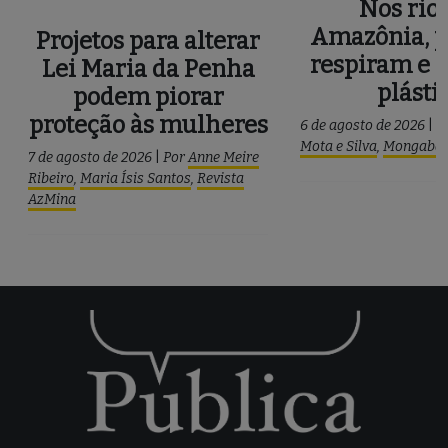
Nos rios
Amazônia, p
Projetos para alterar
respiram e 
Lei Maria da Penha
plásti
podem piorar
proteção às mulheres
6 de agosto de 2026
|
P
Mota e Silva
,
Mongaba
7 de agosto de 2026
|
Por
Anne Meire
Ribeiro
,
Maria Ísis Santos
,
Revista
AzMina