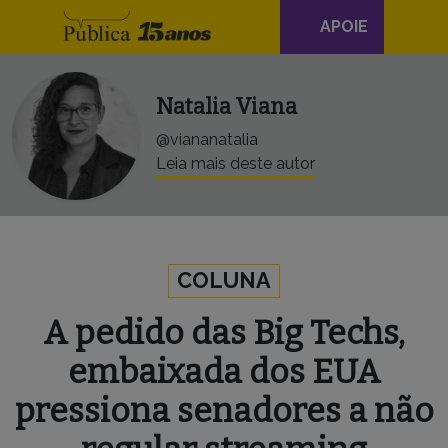
Navegação
Skip to content
APOIE
principal
Natalia Viana
@viananatalia
Leia mais deste autor
COLUNA
A pedido das Big Techs,
embaixada dos EUA
pressiona senadores a não