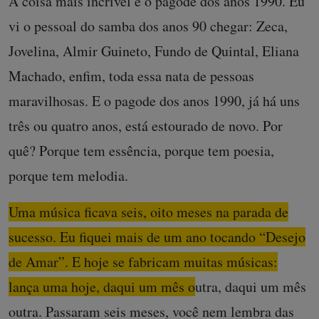
A coisa mais incrível é o pagode dos anos 1990. Eu
vi o pessoal do samba dos anos 90 chegar: Zeca,
Jovelina, Almir Guineto, Fundo de Quintal, Eliana
Machado, enfim, toda essa nata de pessoas
maravilhosas. E o pagode dos anos 1990, já há uns
três ou quatro anos, está estourado de novo. Por
quê? Porque tem essência, porque tem poesia,
porque tem melodia.
Uma música ficava seis, oito meses na parada de
sucesso. Eu fiquei mais de um ano tocando “Desejo
de Amar”. E hoje se fabricam muitas músicas:
lança uma hoje, daqui um mês outra, daqui um mês
outra.
Passaram seis meses, você nem lembra das