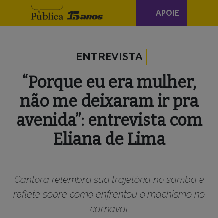
Navegação
APOIE
principal
Skip to content
ENTREVISTA
“Porque eu era mulher,
não me deixaram ir pra
avenida”: entrevista com
Eliana de Lima
Cantora relembra sua trajetória no samba e
reflete sobre como enfrentou o machismo no
carnaval