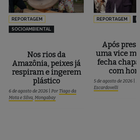
REPORTAGEM
REPORTAGEM
P
SOCIOAMBIENTAL
Após press
uma vice mu
Nos rios da
fecha chapa
Amazônia, peixes já
com ho
respiram e ingerem
plástico
5 de agosto de 2026
|
P
Escardovelli
6 de agosto de 2026
|
Por
Tiago da
Mota e Silva
,
Mongabay