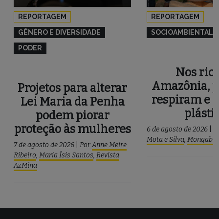
REPORTAGEM
REPORTAGEM
GÊNERO E DIVERSIDADE
SOCIOAMBIENTAL
PODER
Nos rios
Amazônia, p
Projetos para alterar
respiram e 
Lei Maria da Penha
plásti
podem piorar
proteção às mulheres
6 de agosto de 2026
|
P
Mota e Silva
,
Mongaba
7 de agosto de 2026
|
Por
Anne Meire
Ribeiro
,
Maria Ísis Santos
,
Revista
AzMina