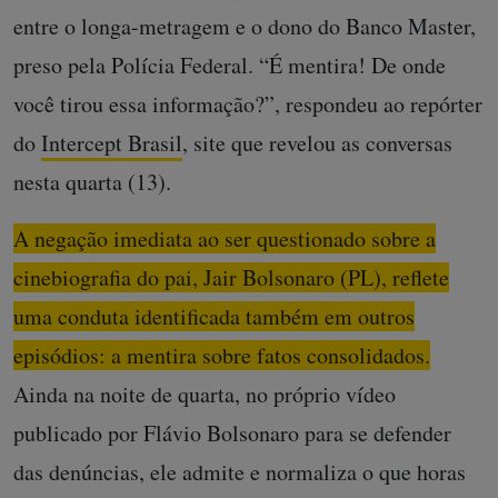
entre o longa-metragem e o dono do Banco Master,
preso pela Polícia Federal. “É mentira! De onde
você tirou essa informação?”, respondeu ao repórter
do
Intercept Brasil
, site que revelou as conversas
nesta quarta (13).
A negação imediata ao ser questionado sobre a
cinebiografia do pai, Jair Bolsonaro (PL), reflete
uma conduta identificada também em outros
episódios: a mentira sobre fatos consolidados.
Ainda na noite de quarta, no próprio vídeo
publicado por Flávio Bolsonaro para se defender
das denúncias, ele admite e normaliza o que horas