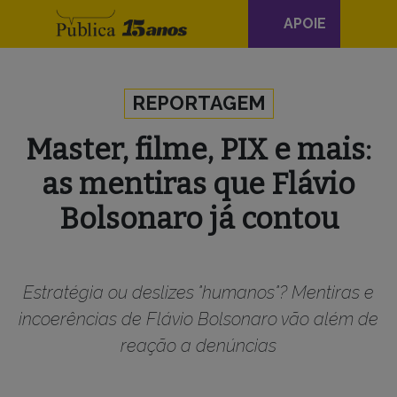
Navegação
APOIE
principal
Skip to content
REPORTAGEM
Master, filme, PIX e mais:
as mentiras que Flávio
Bolsonaro já contou
Estratégia ou deslizes "humanos"? Mentiras e
incoerências de Flávio Bolsonaro vão além de
reação a denúncias