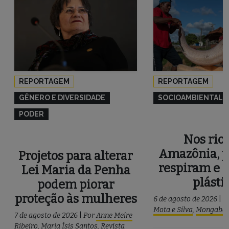
REPORTAGEM
REPORTAGEM
GÊNERO E DIVERSIDADE
SOCIOAMBIENTAL
PODER
Nos rios
Amazônia, p
Projetos para alterar
respiram e 
Lei Maria da Penha
plásti
podem piorar
proteção às mulheres
6 de agosto de 2026
|
P
Mota e Silva
,
Mongaba
7 de agosto de 2026
|
Por
Anne Meire
Ribeiro
,
Maria Ísis Santos
,
Revista