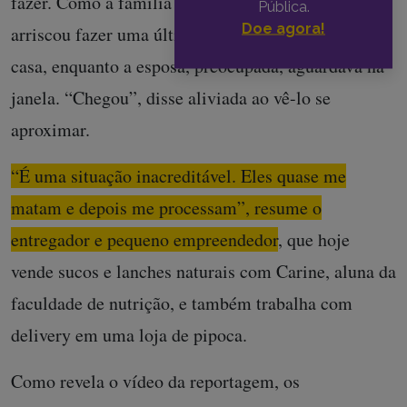
fazer. Como a família está precisando de dinheiro,
Pública.
Doe agora!
arriscou fazer uma última entrega, por ser perto de
casa, enquanto a esposa, preocupada, aguardava na
janela. “Chegou”, disse aliviada ao vê-lo se
aproximar.
“É uma situação inacreditável. Eles quase me
matam e depois me processam”, resume o
entregador e pequeno empreendedor
, que hoje
vende sucos e lanches naturais com Carine, aluna da
faculdade de nutrição, e também trabalha com
delivery em uma loja de pipoca.
Como revela o vídeo da reportagem, os