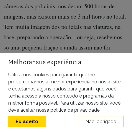
câmeras dos policiais, nos deram 500 horas de
imagens, mas existem mais de 3 mil horas no total.
Tem muita imagem dos policiais nas viaturas, na
base, preparando a operação – ou seja, recebemos
só uma pequena fração e ainda assim não foi
aleatória, nada do que é confronto está ali. Uma
Melhorar sua experiência
pessoa pode ter sido executada, outra podia estar
Utilizamos cookies para garantir que lhe
atirando na polícia. Precisamos ter elementos que
proporcionamos a melhor experiência no nosso site
indiquem o que aconteceu.”
e coletamos alguns dados para garantir que você
tenha acesso a nosso conteúdo e programas da
Em um documento anexado aos autos do processo,
melhor forma possível. Para utilizar nosso site, você
deve aceitar nossa
política de privacidade
.
o advogado de Douglas, Gilberto Santiago Lopes,
Eu aceito
Não, obrigado
afirma que “os policiais, em um ato de desespero ao