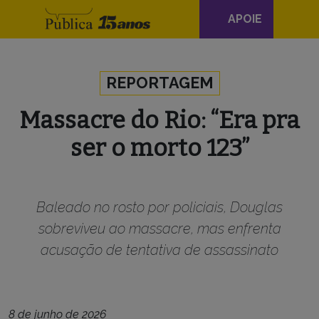
Navegação
APOIE
principal
Skip to content
REPORTAGEM
Massacre do Rio: “Era pra
ser o morto 123”
Baleado no rosto por policiais, Douglas
sobreviveu ao massacre, mas enfrenta
acusação de tentativa de assassinato
8 de junho de 2026