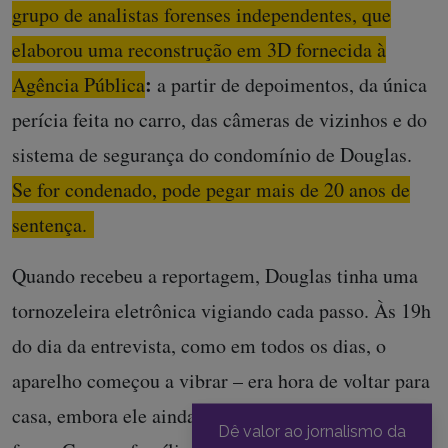
grupo de analistas forenses independentes, que
elaborou uma reconstrução em 3D fornecida à
:
Agência Pública
a partir de depoimentos, da única
perícia feita no carro, das câmeras de vizinhos e do
sistema de segurança do condomínio de Douglas.
Se for condenado, pode pegar mais de 20 anos de
sentença.
Quando recebeu a reportagem, Douglas tinha uma
tornozeleira eletrônica vigiando cada passo. Às 19h
do dia da entrevista, como em todos os dias, o
aparelho começou a vibrar – era hora de voltar para
casa, embora ele ainda tivesse muitas entregas a
Dê valor ao jornalismo da