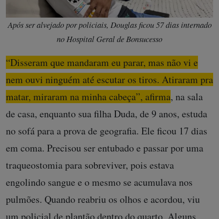
Após ser alvejado por policiais, Douglas ficou 57 dias internado
no Hospital Geral de Bonsucesso
“Disseram que mandaram eu parar, mas não vi e
nem ouvi ninguém até escutar os tiros. Atiraram pra
matar, miraram na minha cabeça”, afirma
, na sala
de casa, enquanto sua filha Duda, de 9 anos, estuda
no sofá para a prova de geografia. Ele ficou 17 dias
em coma. Precisou ser entubado e passar por uma
traqueostomia para sobreviver, pois estava
engolindo sangue e o mesmo se acumulava nos
pulmões. Quando reabriu os olhos e acordou, viu
um policial de plantão dentro do quarto. Alguns