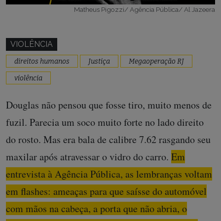
Matheus Pigozzi/ Agência Pública/ Al Jazeera
VIOLÊNCIA
direitos humanos
Justiça
Megaoperação RJ
violência
Douglas não pensou que fosse tiro, muito menos de
fuzil. Parecia um soco muito forte no lado direito
do rosto. Mas era bala de calibre 7.62 rasgando seu
maxilar após atravessar o vidro do carro.
Em
entrevista à Agência Pública, as lembranças voltam
em flashes: ameaças para que saísse do automóvel
com mãos na cabeça, a porta que não abria, o