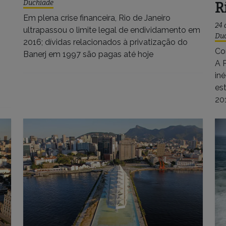
Duchiade
R
Em plena crise financeira, Rio de Janeiro
24 
ultrapassou o limite legal de endividamento em
Du
2016; dívidas relacionados à privatização do
Co
Banerj em 1997 são pagas até hoje
A 
iné
es
20