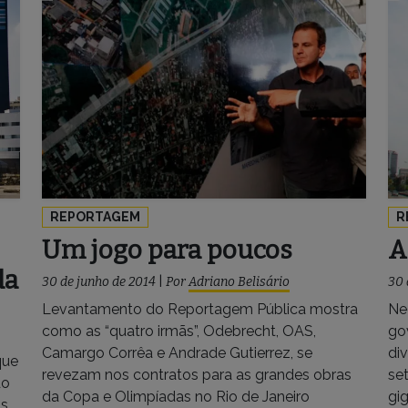
REPORTAGEM
R
Um jogo para poucos
A
da
30 de junho de 2014
|
Por
Adriano Belisário
30 
Levantamento do Reportagem Pública mostra
Ne
como as “quatro irmãs”, Odebrecht, OAS,
go
Camargo Corrêa e Andrade Gutierrez, se
div
que
revezam nos contratos para as grandes obras
se
do
da Copa e Olimpíadas no Rio de Janeiro
gi
as