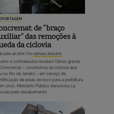
EPORTAGEM
oncremat: de “braço
uxiliar” das remoções à
ueda da ciclovia
de julho de 2016
|
Por
Adriano Belisário
udos e contralaudos revelam falhas graves
 Concremat – construtora da ciclovia que
iu no Rio de Janeiro – em serviço de
ntificação de áreas de risco para a prefeitura
 em 2010. Ministério Público denunciou 14
ssoas pelo desabamento