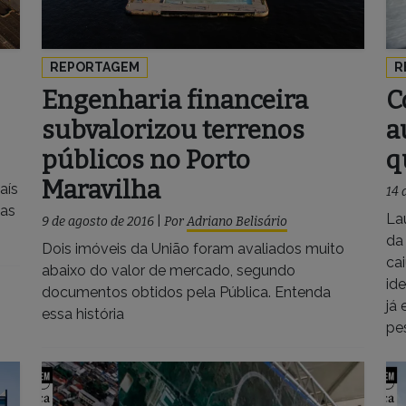
REPORTAGEM
R
Engenharia financeira
C
subvalorizou terrenos
a
públicos no Porto
q
Maravilha
aís
14 
las
La
9 de agosto de 2016
|
Por
Adriano Belisário
da
Dois imóveis da União foram avaliados muito
ca
abaixo do valor de mercado, segundo
ide
documentos obtidos pela Pública. Entenda
já
essa história
pe