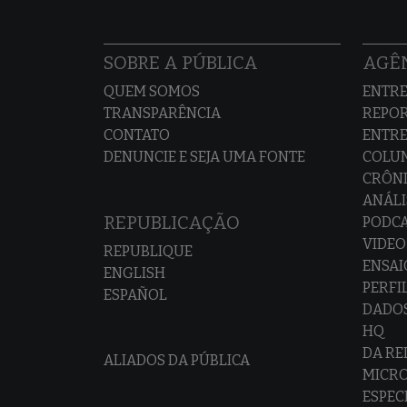
SOBRE A PÚBLICA
AGÊN
QUEM SOMOS
ENTRE
TRANSPARÊNCIA
REPO
CONTATO
ENTRE
DENUNCIE E SEJA UMA FONTE
COLU
CRÔNI
ANÁLI
REPUBLICAÇÃO
PODC
VIDEO
REPUBLIQUE
ENSAI
ENGLISH
PERFI
ESPAÑOL
DADO
HQ
DA R
ALIADOS DA PÚBLICA
MICR
ESPEC