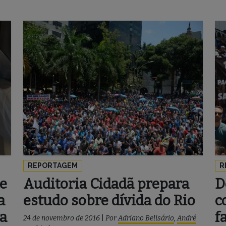
REPORTAGEM
R
de
Auditoria Cidadã prepara
D
a
estudo sobre dívida do Rio
c
da
f
24 de novembro de 2016
|
Por
Adriano Belisário
,
André