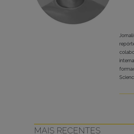
Jornal
repórt
colabo
intern
formad
Scienc
MAIS RECENTES