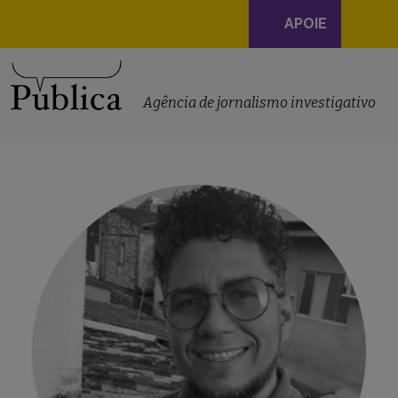
Navegação
APOIE
principal
Skip to content
Agência de jornalismo investigativo