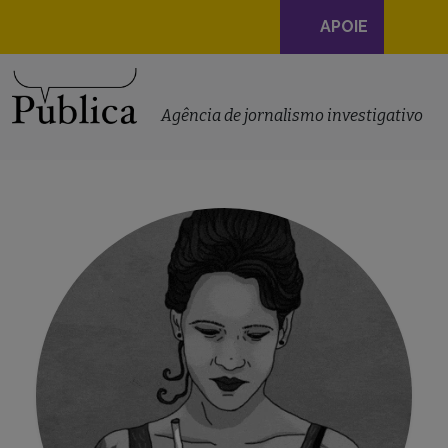
Navegação
APOIE
principal
Skip to content
Agência de jornalismo investigativo