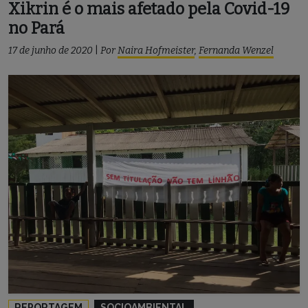
Xikrin é o mais afetado pela Covid-19
no Pará
17 de junho de 2020
|
Por
Naira Hofmeister
,
Fernanda Wenzel
REPORTAGEM
SOCIOAMBIENTAL