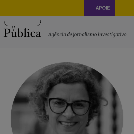
Navegação
APOIE
principal
Skip to content
Agência de jornalismo investigativo