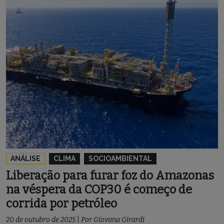
ANÁLISE
CLIMA
SOCIOAMBIENTAL
Liberação para furar foz do Amazonas
na véspera da COP30 é começo de
corrida por petróleo
20 de outubro de 2025
|
Por
Giovana Girardi