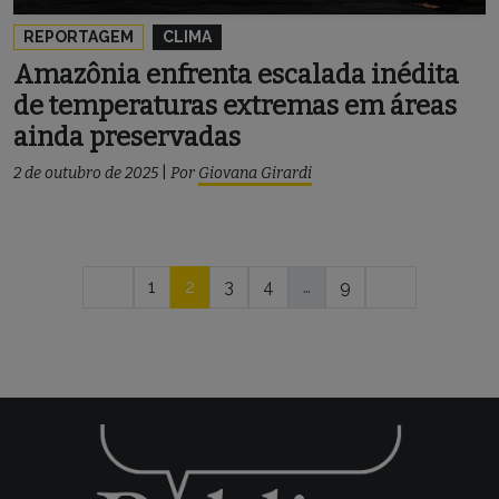
REPORTAGEM
CLIMA
Amazônia enfrenta escalada inédita
de temperaturas extremas em áreas
ainda preservadas
2 de outubro de 2025
|
Por
Giovana Girardi
Navegação
1
2
3
4
…
9
por
posts