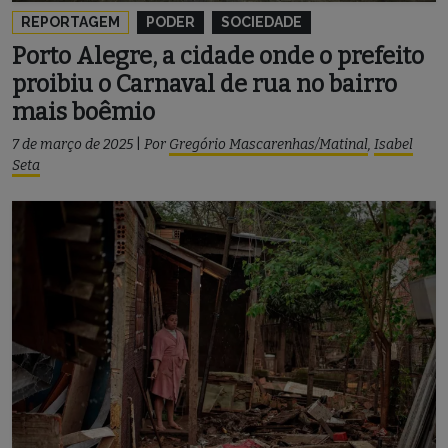
REPORTAGEM
PODER
SOCIEDADE
Porto Alegre, a cidade onde o prefeito
proibiu o Carnaval de rua no bairro
mais boêmio
7 de março de 2025
|
Por
Gregório Mascarenhas/Matinal
,
Isabel
Seta