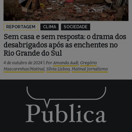
REPORTAGEM
CLIMA
SOCIEDADE
Sem casa e sem resposta: o drama dos
desabrigados após as enchentes no
Rio Grande do Sul
4 de outubro de 2024
|
Por
Amanda Audi
,
Gregório
Mascarenhas/Matinal
,
Sílvia Lisboa
,
Matinal Jornalismo