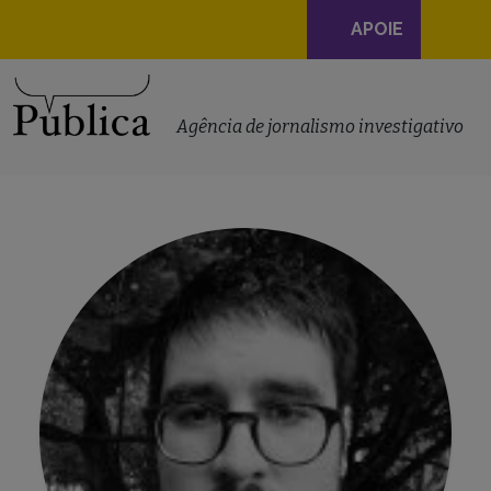
Navegação
APOIE
principal
Skip to content
Agência de jornalismo investigativo