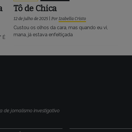
a
Tô de Chica
12 de julho de 2025
|
Por
Izabella Cristo
Custou os olhos da cara, mas quando eu vi,
mana, já estava enfeitiçada
” É
a de jornalismo investigativo