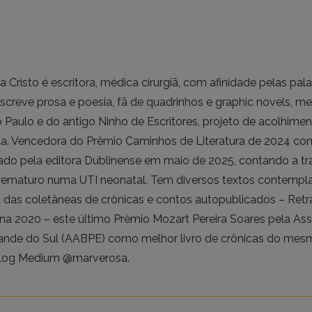
la Cristo é escritora, médica cirurgiã, com afinidade pelas p
escreve prosa e poesia, fã de quadrinhos e graphic novels, 
 Paulo e do antigo Ninho de Escritores, projeto de acolhime
ta. Vencedora do Prêmio Caminhos de Literatura de 2024 com
ado pela editora Dublinense em maio de 2025, contando a tr
prematuro numa UTI neonatal. Tem diversos textos contempla
 das coletâneas de crônicas e contos autopublicados – Ret
a 2020 – este último Prêmio Mozart Pereira Soares pela Ass
ande do Sul (AABPE) como melhor livro de crônicas do me
blog Medium @marverosa.