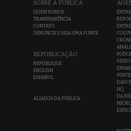
SOBRE A PÚBLICA
AGÊN
QUEM SOMOS
ENTRE
TRANSPARÊNCIA
REPO
CONTATO
ENTRE
DENUNCIE E SEJA UMA FONTE
COLU
CRÔNI
ANÁLI
REPUBLICAÇÃO
PODC
VIDEO
REPUBLIQUE
ENSAI
ENGLISH
PERFI
ESPAÑOL
DADO
HQ
DA R
ALIADOS DA PÚBLICA
MICR
ESPEC