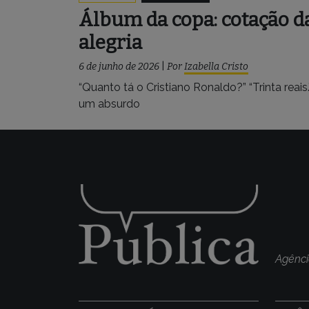
Álbum da copa: cotação d
alegria
6 de junho de 2026
|
Por
Izabella Cristo
“Quanto tá o Cristiano Ronaldo?” “Trinta reais.
um absurdo
Agênci