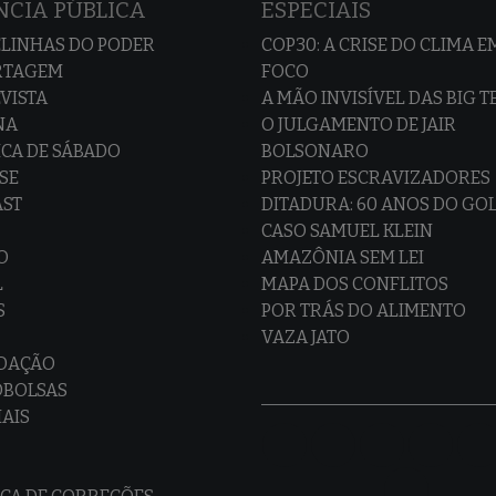
CIA PÚBLICA
ESPECIAIS
LINHAS DO PODER
COP30: A CRISE DO CLIMA E
RTAGEM
FOCO
VISTA
A MÃO INVISÍVEL DAS BIG 
NA
O JULGAMENTO DE JAIR
CA DE SÁBADO
BOLSONARO
SE
PROJETO ESCRAVIZADORES
AST
DITADURA: 60 ANOS DO GO
CASO SAMUEL KLEIN
O
AMAZÔNIA SEM LEI
L
MAPA DOS CONFLITOS
S
POR TRÁS DO ALIMENTO
VAZA JATO
EDAÇÃO
OBOLSAS
IAIS