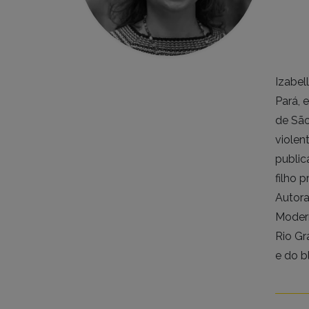
Izabel
Pará, 
de São
violen
public
filho 
Autora
Modern
Rio Gr
e do 