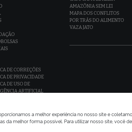
O
AMAZÔNIA SEM LEI
L
MAPA DOS CONFLITOS
S
POR TRÁS DO ALIMENTO
VAZA JATO
EDAÇÃO
OBOLSAS
IAIS
ICA DE CORREÇÕES
ICA DE PRIVACIDADE
ICA DE USO DE
IGÊNCIA ARTIFICIAL
proporcionamos a melhor experiência no nosso site e coletam
 da melhor forma possível. Para utilizar nosso site, você d