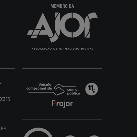
M
TECHS
LPE