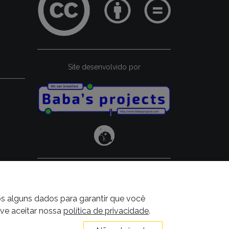
Site desenvolvido por
os alguns dados para garantir que você
eve aceitar nossa
política de privacidade
.