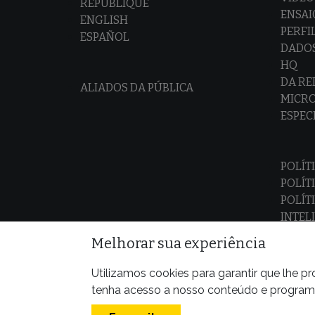
REPUBLIQUE
ENSAI
ENGLISH
PERFI
ESPAÑOL
DADO
HQ
DA R
ALIADOS DA PÚBLICA
MICR
ESPEC
POLÍT
POLÍT
POLÍT
INTEL
Melhorar sua experiência
Utilizamos cookies para garantir que lhe 
tenha acesso a nosso conteúdo e programas