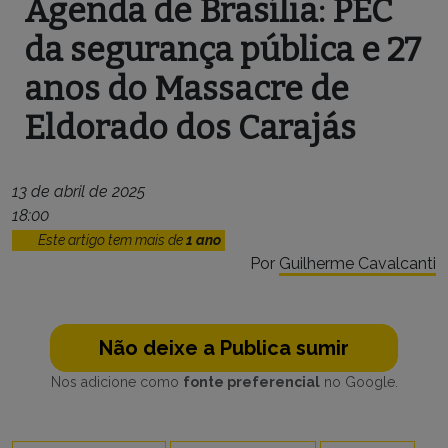
Agenda de Brasília: PEC
da segurança pública e 27
anos do Massacre de
Eldorado dos Carajás
13 de abril de 2025
18:00
Este artigo tem mais de
1 ano
Por
Guilherme Cavalcanti
Não deixe a Publica sumir
Nos adicione como
fonte preferencial
no Google.