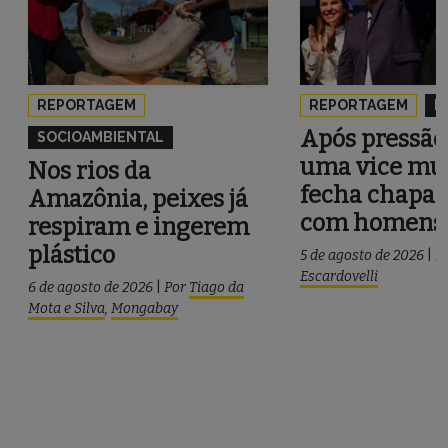
REPORTAGEM
REPORTAGEM
P
Após pressão
SOCIOAMBIENTAL
uma vice mul
Nos rios da
fecha chapa 
Amazônia, peixes já
com homens
respiram e ingerem
plástico
5 de agosto de 2026
|
P
Escardovelli
6 de agosto de 2026
|
Por
Tiago da
Mota e Silva
,
Mongabay